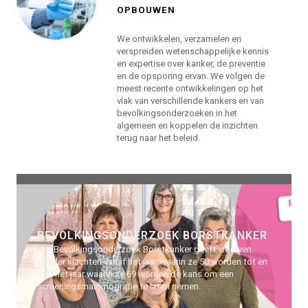
OPBOUWEN
We ontwikkelen, verzamelen en
verspreiden wetenschappelijke kennis
en expertise over kanker, de preventie
en de opsporing ervan. We volgen de
meest recente ontwikkelingen op het
vlak van verschillende kankers en van
bevolkingsonderzoeken in het
algemeen en koppelen de inzichten
terug naar het beleid.
BEVOLKINGSONDERZOEK
BORSTKANKER
Het Bevolkingsonderzoek Borstkanker geeft vrouwen
zonder klachten vanaf het jaar waarin ze 50 worden tot en
met het jaar waarin ze 69 worden de kans om een
screeningsmammografie te laten nemen.