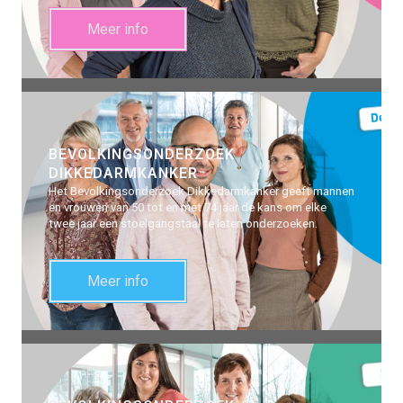
Meer info
BEVOLKINGSONDERZOEK
DIKKEDARMKANKER
Het Bevolkingsonderzoek Dikkedarmkanker geeft mannen
en vrouwen van 50 tot en met 74 jaar de kans om elke
twee jaar een stoelgangstaal te laten onderzoeken.
Meer info