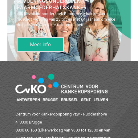
BEVOLKINGSONDERZOEK
BAARMOEDERHALSKANKER
Het Bevolkingsonderzoek Baarmoederhalskanker
moedigt vrouwen van 25 tot en met 64 jaar aan om elke
drie jaar een uitstrijkje te laten nemen.
Meer info
Centrum voor Kankeropsporing vzw • Ruddershove
4, 8000 Brugge
0800 60 160
(Elke werkdag van 9u00 tot 12u00 en van